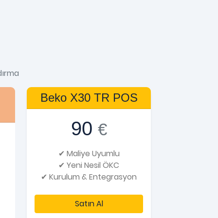
dırma
Beko X30 TR POS
90
€
✔ Maliye Uyumlu
✔ Yeni Nesil ÖKC
✔ Kurulum & Entegrasyon
Satın Al