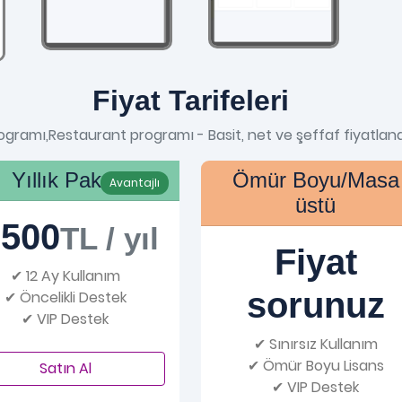
Fiyat Tarifeleri
gramı,Restaurant programı - Basit, net ve şeffaf fiyatlan
Yıllık Paket
Ömür Boyu/Masa
Avantajlı
üstü
.500
TL / yıl
Fiyat
✔ 12 Ay Kullanım
sorunuz
✔ Öncelikli Destek
✔ VIP Destek
✔ Sınırsız Kullanım
✔ Ömür Boyu Lisans
Satın Al
✔ VIP Destek