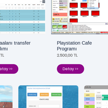
alanı transfer
Playstation Cafe
lımı
Programı
 TL
2.500,00 TL
etay >>
Detay >>