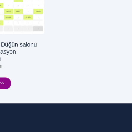
- Düğün salonu
vasyon
ı
TL
>>