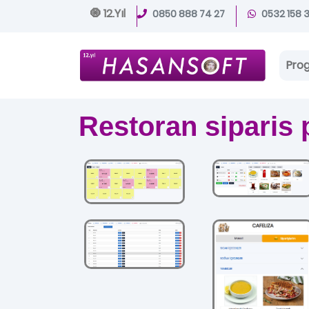
🧿 12.Yıl
0850 888 74 27
0532 158 
Pro
Restoran siparis