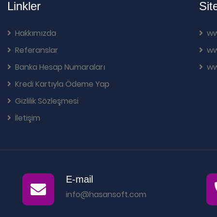
Linkler
Sit
Hakkımızda
ww
Referanslar
ww
Banka Hesap Numaraları
ww
Kredi Kartıyla Ödeme Yap
Gizlilik Sözleşmesi
İletişim
E-mail
info@hasansoft.com