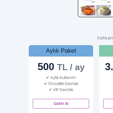
Cafe pro
Aylık Paket
500
3
TL / ay
✔ Aylık Kullanım
✔ Öncelikli Destek
✔ VIP Destek
Satın Al