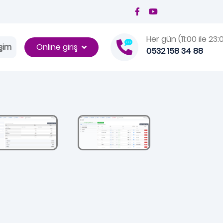
Her gün (11:00 ile 23:
Online giriş
işim
0532 158 34 88