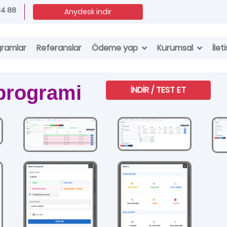
34 88
Anydesk indir
Ödeme yap
Kurumsal
gramlar
Referanslar
İlet
 programi
İNDİR / TEST ET