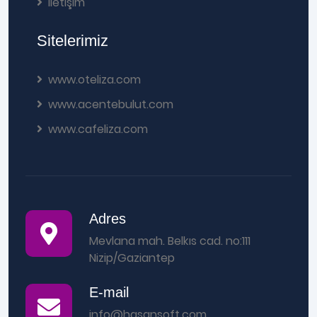
İletişim
Sitelerimiz
www.oteliza.com
www.acentebulut.com
www.cafeliza.com
Adres
Mevlana mah. Belkıs cad. no:111
Nizip/Gaziantep
E-mail
info@hasansoft.com