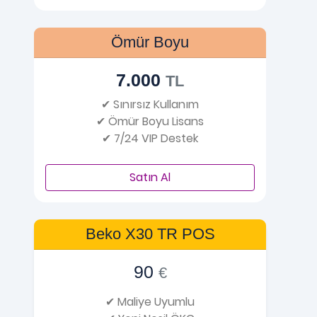
Ömür Boyu
7.000
TL
✔ Sınırsız Kullanım
✔ Ömür Boyu Lisans
✔ 7/24 VIP Destek
Satın Al
Beko X30 TR POS
90
€
✔ Maliye Uyumlu