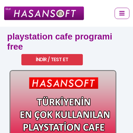
playstation cafe programi
free
İNDİR / TEST ET