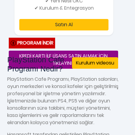
✔ Yeni Nesil ÖKC
✔ Kurulum & Entegrasyon
Satın Al
PROGRAMI İNDİR
KREDİ KARTI İLE LİSANS SATIN ALMAK İÇİN
PlayStation Cafe
Kurulum videosu
TIKLAYINIZ
Programı Nedir?
PlayStation Cafe Programı, PlayStation salonları,
oyun merkezleri ve konsol kafeler için geliştirilmiş
profesyonel bir işletme yönetim yazılımıdır.
İşletmenizde bulunan PS4, PS5 ve diğer oyun
konsollarının süre takibini, müşteri yönetimini,
kasa işlemlerini ve gelir raporlamalarını tek
ekrandan kolayca yönetmenizi sağlar.
Hasansoft tarafından geliştirilen PlayStation