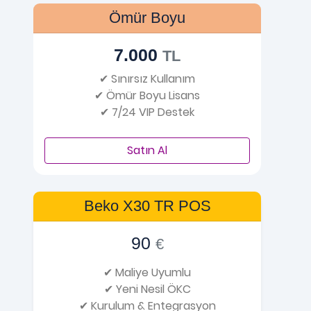
Ömür Boyu
7.000
TL
✔ Sınırsız Kullanım
✔ Ömür Boyu Lisans
✔ 7/24 VIP Destek
Satın Al
Beko X30 TR POS
90
€
✔ Maliye Uyumlu
✔ Yeni Nesil ÖKC
✔ Kurulum & Entegrasyon