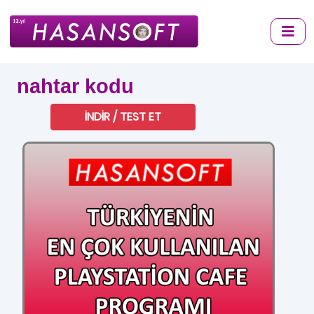
nahtar kodu
İNDİR / TEST ET