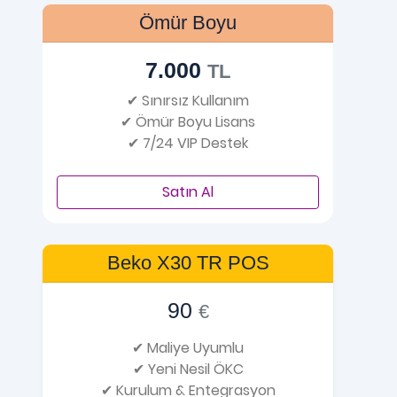
Ömür Boyu
7.000
TL
✔ Sınırsız Kullanım
✔ Ömür Boyu Lisans
✔ 7/24 VIP Destek
Satın Al
Beko X30 TR POS
90
€
✔ Maliye Uyumlu
✔ Yeni Nesil ÖKC
✔ Kurulum & Entegrasyon