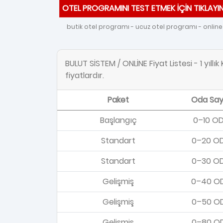
OTEL PROGRAMINI TEST ETMEK İÇİN TIKLAYIN
butik otel programı - ucuz otel programı - online 
BULUT SİSTEM / ONLİNE Fiyat Listesi - 1 yıllı
fiyatlardır.
Paket
Oda Say
Başlangıç
0–10 O
Standart
0–20 O
Standart
0–30 O
Gelişmiş
0–40 O
Gelişmiş
0–50 O
Gelişmiş
0–80 O