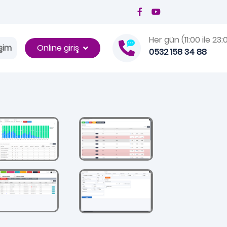
Her gün (11:00 ile 23:
Online giriş
işim
0532 158 34 88