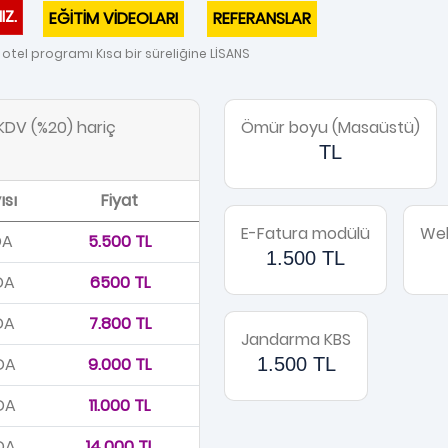
IZ.
EĞİTİM VİDEOLARI
REFERANSLAR
otel programı Kısa bir süreliğine LİSANS
k KDV (%20) hariç
Ömür boyu (Masaüstü)
TL
ısı
Fiyat
E-Fatura modülü
Web
DA
5.500 TL
1.500 TL
DA
6500 TL
DA
7.800 TL
Jandarma KBS
DA
9.000 TL
1.500 TL
DA
11.000 TL
DA
14.000 TL