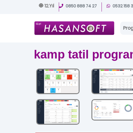
🧿 12.Yıl
0850 888 74 27
0532 158 
Pro
kamp tatil progra