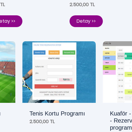
 TL
2.500,00 TL
etay >>
Detay >>
ı
Tenis Kortu Programı
Kuaför 
- Rezer
2.500,00 TL
program