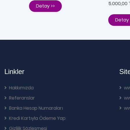
5.000,00 
Detay >>
Detay 
Linkler
Sit
Hakkımızda
ww
Referanslar
ww
Banka Hesap Numaraları
ww
Kredi Kartıyla Ödeme Yap
Gizlilik Sözleşmesi