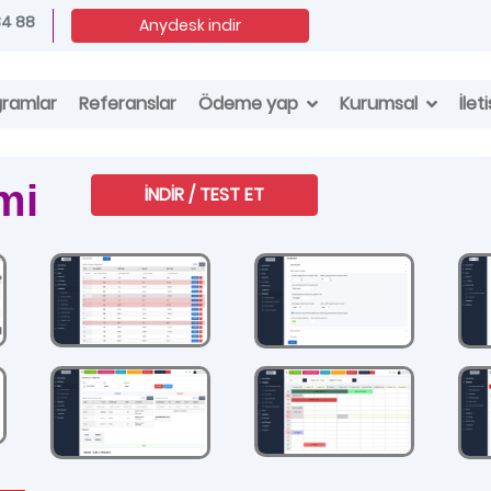
34 88
Anydesk indir
Ödeme yap
Kurumsal
gramlar
Referanslar
İlet
mi
İNDİR / TEST ET