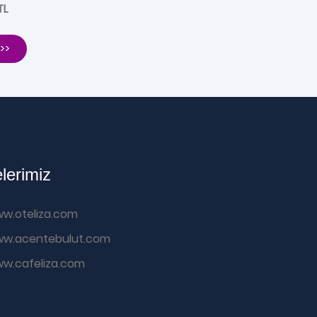
TL
>>
elerimiz
w.oteliza.com
w.acentebulut.com
w.cafeliza.com