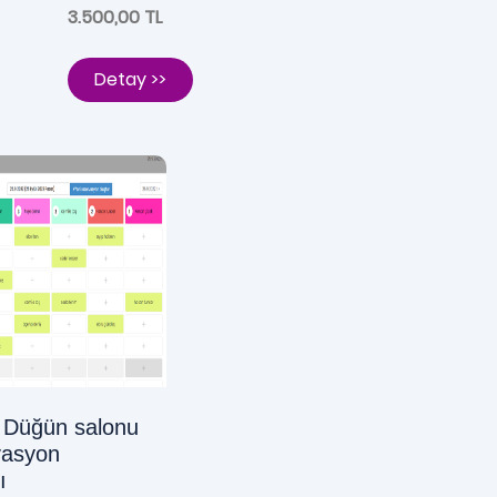
3.500,00 TL
Detay >>
- Düğün salonu
vasyon
ı