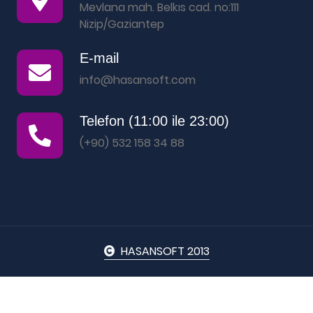
Mevlana mah. Belkıs cad. no:111
Nizip/Gaziantep
E-mail
info@hasansoft.com
Telefon (11:00 ile 23:00)
(+90) 532 158 34 88
HASANSOFT 2013