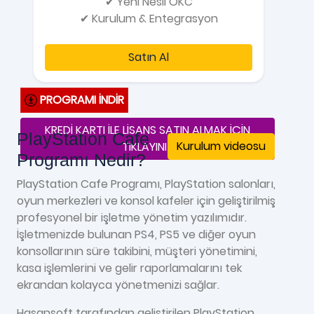
✔ Yeni Nesil ÖKC
✔ Kurulum & Entegrasyon
Satın Al
PROGRAMI İNDİR
KREDİ KARTI İLE LİSANS SATIN ALMAK İÇİN
PlayStation Cafe
Kurulum videosu
TIKLAYINIZ
Programı Nedir?
PlayStation Cafe Programı, PlayStation salonları,
oyun merkezleri ve konsol kafeler için geliştirilmiş
profesyonel bir işletme yönetim yazılımıdır.
İşletmenizde bulunan PS4, PS5 ve diğer oyun
konsollarının süre takibini, müşteri yönetimini,
kasa işlemlerini ve gelir raporlamalarını tek
ekrandan kolayca yönetmenizi sağlar.
Hasansoft tarafından geliştirilen PlayStation