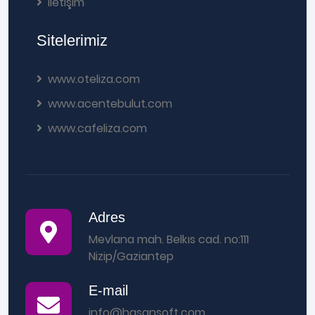
İletişim
Sitelerimiz
www.oteliza.com
www.acentebulut.com
www.cafeliza.com
Adres
Mevlana mah. Belkıs cad. no:111
Nizip/Gaziantep
E-mail
info@hasansoft.com