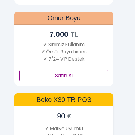
Ömür Boyu
7.000
TL
✔ Sınırsız Kullanım
✔ Ömür Boyu Lisans
✔ 7/24 VIP Destek
Satın Al
Beko X30 TR POS
90
€
✔ Maliye Uyumlu