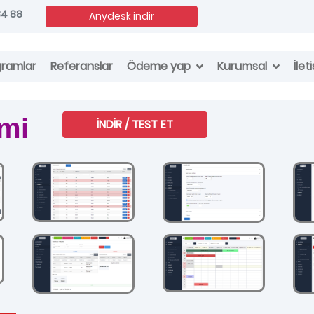
34 88
Anydesk indir
Ödeme yap
Kurumsal
gramlar
Referanslar
İlet
ami
İNDİR / TEST ET