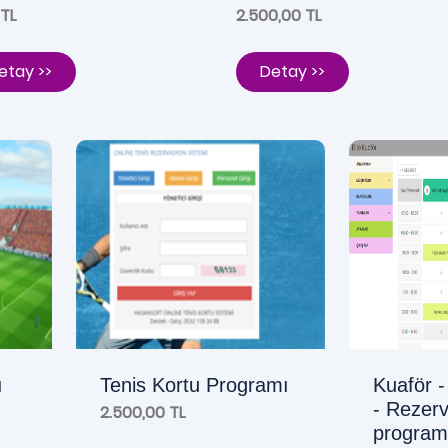
 TL
2.500,00 TL
etay >>
Detay >>
ı
Tenis Kortu Programı
Kuaför 
- Rezer
2.500,00 TL
program