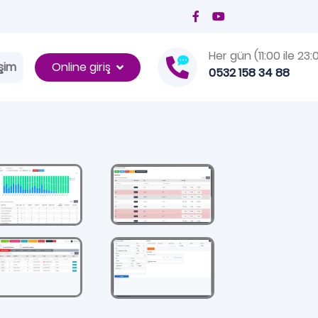
Her gün (11:00 ile 23:
Online giriş
işim
0532 158 34 88