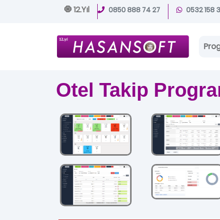
🧿 12.Yıl
0850 888 74 27
0532 158 
Pro
Otel Takip Progr