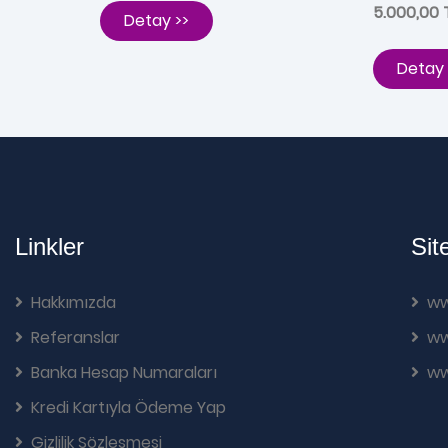
5.000,00 
Detay >>
Detay 
Linkler
Sit
Hakkımızda
ww
Referanslar
ww
Banka Hesap Numaraları
ww
Kredi Kartıyla Ödeme Yap
Gizlilik Sözleşmesi