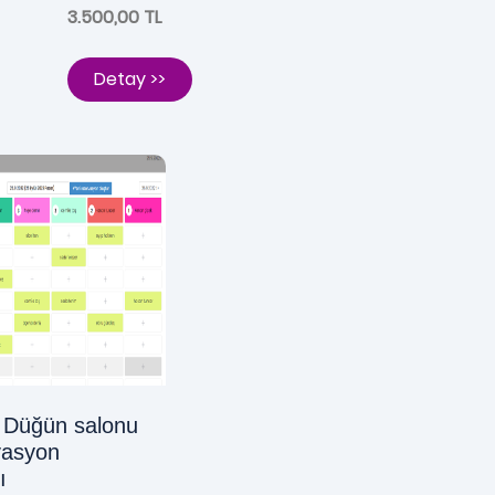
3.500,00 TL
Detay >>
- Düğün salonu
vasyon
ı