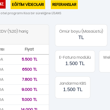
IZ.
EĞİTİM VİDEOLARI
REFERANSLAR
otel programı Kısa bir süreliğine LİSANS
k KDV (%20) hariç
Ömür boyu (Masaüstü)
TL
ısı
Fiyat
E-Fatura modülü
Web
DA
5.500 TL
1.500 TL
DA
6500 TL
DA
7.800 TL
Jandarma KBS
DA
9.000 TL
1.500 TL
DA
11.000 TL
DA
14.000 TL