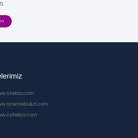
TL
>>
elerimiz
w.oteliza.com
w.acentebulut.com
w.cafeliza.com