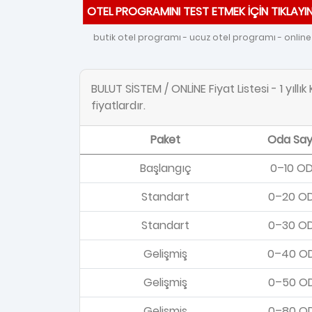
OTEL PROGRAMINI TEST ETMEK İÇİN TIKLAYIN
butik otel programı - ucuz otel programı - online 
BULUT SİSTEM / ONLİNE Fiyat Listesi - 1 yıllı
fiyatlardır.
Paket
Oda Say
Başlangıç
0–10 O
Standart
0–20 O
Standart
0–30 O
Gelişmiş
0–40 O
Gelişmiş
0–50 O
Gelişmiş
0–80 O