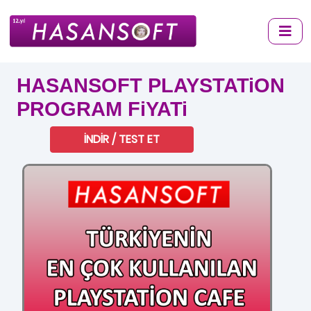
HASANSOFT PLAYSTATiON
PROGRAM FiYATi
İNDİR / TEST ET