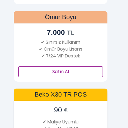
Ömür Boyu
7.000
TL
✔ Sınırsız Kullanım
✔ Ömür Boyu Lisans
✔ 7/24 VIP Destek
Satın Al
Beko X30 TR POS
90
€
✔ Maliye Uyumlu