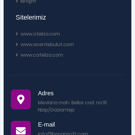
İletişim
Sitelerimiz
www.oteliza.com
www.acentebulut.com
www.cafeliza.com
Adres
Mevlana mah. Belkıs cad. no:111
Nizip/Gaziantep
E-mail
info@hasansoft.com