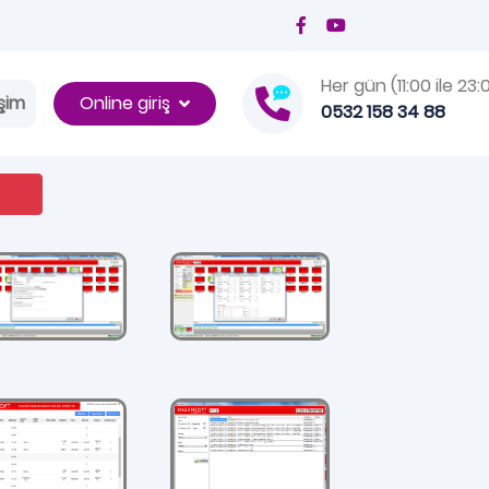
Her gün (11:00 ile 23:
Online giriş
işim
0532 158 34 88