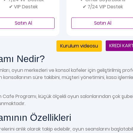
✔ VIP Destek
✔ 7/24 VIP Destek
Satın Al
Satın Al
KREDİ KART
Kurulum videosu
amı Nedir?
arı, oyun merkezleri ve konsol kafeler için geliştirilmiş prof
onsollarının süre takibini, müşteri yönetimini, kasa işlemle
n Cafe Programı, küçük ölçekli oyun salonlarından çok şubel
sunmaktadır.
mının Özellikleri
rini anlık olarak takip edebilir, oyun seanslarını başlatabili