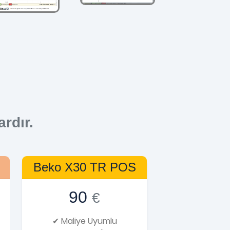
ardır.
Beko X30 TR POS
90
€
✔ Maliye Uyumlu