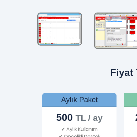
Fiyat 
Aylık Paket
500
TL / ay
✔ Aylık Kullanım
✔ Öncelikli Destek