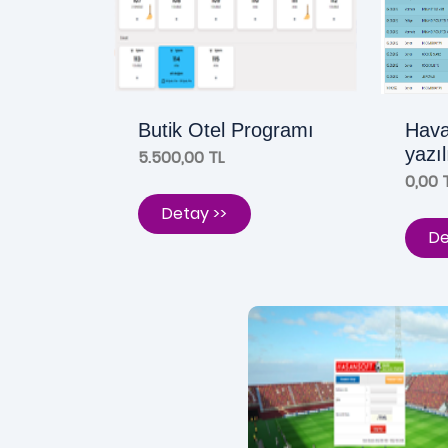
Butik Otel Programı
Hava
yazı
5.500,00 TL
0,00 
Detay >>
De