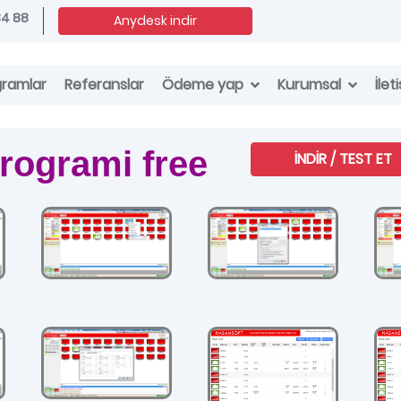
34 88
Anydesk indir
Ödeme yap
Kurumsal
gramlar
Referanslar
İlet
programi free
İNDİR / TEST ET