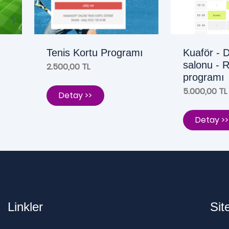
Tenis Kortu Programı
Kuaför - 
salonu - 
2.500,00 TL
programı
5.000,00 TL
Detay >>
Detay >>
Linkler
Sit