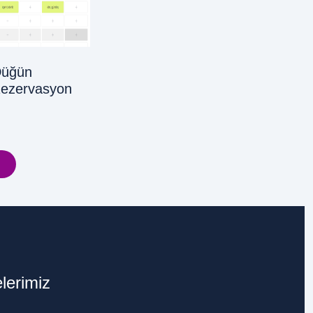
Düğün
Rezervasyon
elerimiz