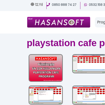
🧿 12.Yıl
0850 888 74 27
0532 158 
Pro
playstation cafe 