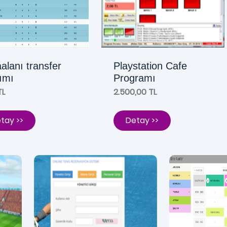
alanı transfer
Playstation Cafe
lımı
Programı
TL
2.500,00 TL
tay >>
Detay >>