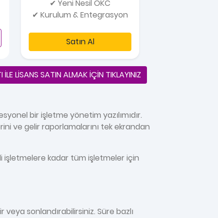
✔ Yeni Nesil ÖKC
✔ Kurulum & Entegrasyon
Satın Al
I İLE LİSANS SATIN ALMAK İÇİN TIKLAYINIZ
esyonel bir işletme yönetim yazılımıdır.
rini ve gelir raporlamalarını tek ekrandan
i işletmelere kadar tüm işletmeler için
r veya sonlandırabilirsiniz. Süre bazlı