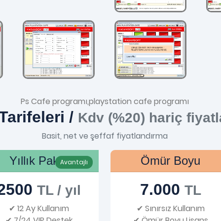
Ps Cafe programı,playstation cafe programı
Tarifeleri /
Kdv (%20) hariç fiyatl
Basit, net ve şeffaf fiyatlandırma
Yıllık Paket
Ömür Boyu
Avantajlı
2500
7.000
TL / yıl
TL
✔ 12 Ay Kullanım
✔ Sınırsız Kullanım
✔ 7/24 VIP Destek
✔ Ömür Boyu Lisans