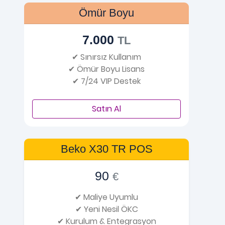
Ömür Boyu
7.000
TL
✔ Sınırsız Kullanım
✔ Ömür Boyu Lisans
✔ 7/24 VIP Destek
Satın Al
Beko X30 TR POS
90
€
✔ Maliye Uyumlu
✔ Yeni Nesil ÖKC
✔ Kurulum & Entegrasyon